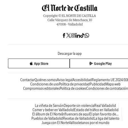
Copyright © EL NORTE DE CASTILLA
Calle Vázquez de Menchaca, 10
47008 - Valladolid
Descargar la app
App Store
Google Play
Contactar
Quiénes somos
Aviso legal
Accesibilidad
Reglamento UE 2024/10
Condiciones de uso
Política de privacidad
Publicidad
Mapa web
Compromisos editoriales
Política de cookies
Condiciones de contratación
La viñeta de Sansón
Deporte sin violencia
Real Valladolid
Comer y beber en Vallladolid
Estado del tráfico en Valladolid
El álbum de El Norte
Influencers de aquí
El plan favorito de...
Pueblos de Valladolid
Recetas de Valladolid
La liga del talento
Juega con El Norte
Vallisoletanos por el mundo