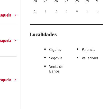
24
25
26
27
28
29
30
31
1
2
3
4
5
6
esquela
Localidades
esquela
Cigales
Palencia
Segovia
Valladolid
Venta de
Baños
esquela