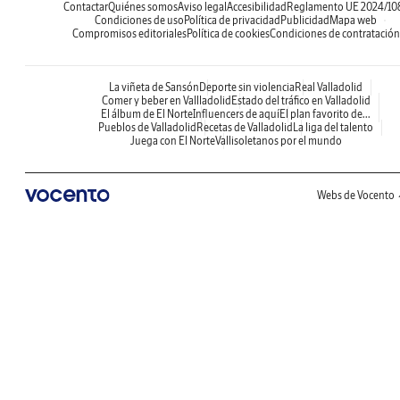
Contactar
Quiénes somos
Aviso legal
Accesibilidad
Reglamento UE 2024/10
Condiciones de uso
Política de privacidad
Publicidad
Mapa web
Compromisos editoriales
Política de cookies
Condiciones de contratación
La viñeta de Sansón
Deporte sin violencia
Real Valladolid
Comer y beber en Vallladolid
Estado del tráfico en Valladolid
El álbum de El Norte
Influencers de aquí
El plan favorito de...
Pueblos de Valladolid
Recetas de Valladolid
La liga del talento
Juega con El Norte
Vallisoletanos por el mundo
Webs de Vocento