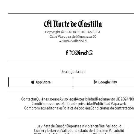
Copyright © EL NORTE DE CASTILLA
Calle Vázquez de Menchaca, 10
47008 - Valladolid
Descargar la app
App Store
Google Play
Contactar
Quiénes somos
Aviso legal
Accesibilidad
Reglamento UE 2024/10
Condiciones de uso
Política de privacidad
Publicidad
Mapa web
Compromisos editoriales
Política de cookies
Condiciones de contratación
La viñeta de Sansón
Deporte sin violencia
Real Valladolid
Comer y beber en Vallladolid
Estado del tráfico en Valladolid