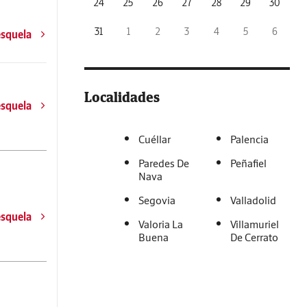
24
25
26
27
28
29
30
31
1
2
3
4
5
6
esquela
Localidades
esquela
Cuéllar
Palencia
Paredes De
Peñafiel
Nava
Segovia
Valladolid
esquela
Valoria La
Villamuriel
Buena
De Cerrato