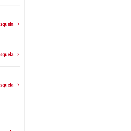
esquela
esquela
esquela