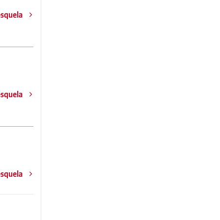
esquela
esquela
esquela