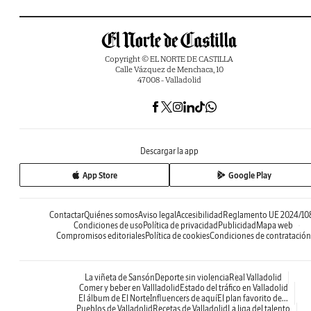
Copyright © EL NORTE DE CASTILLA
Calle Vázquez de Menchaca, 10
47008 - Valladolid
Descargar la app
App Store
Google Play
Contactar
Quiénes somos
Aviso legal
Accesibilidad
Reglamento UE 2024/10
Condiciones de uso
Política de privacidad
Publicidad
Mapa web
Compromisos editoriales
Política de cookies
Condiciones de contratación
La viñeta de Sansón
Deporte sin violencia
Real Valladolid
Comer y beber en Vallladolid
Estado del tráfico en Valladolid
El álbum de El Norte
Influencers de aquí
El plan favorito de...
Pueblos de Valladolid
Recetas de Valladolid
La liga del talento