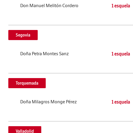
Don Manuel Melitón Cordero
1 esquela
Segovia
Doña Petra Montes Sanz
1 esquela
Torquemada
Doña Milagros Monge Pérez
1 esquela
Valladolid