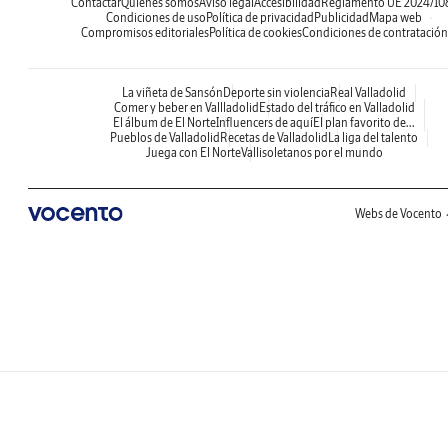
Contactar
Quiénes somos
Aviso legal
Accesibilidad
Reglamento UE 2024/10
Condiciones de uso
Política de privacidad
Publicidad
Mapa web
Compromisos editoriales
Política de cookies
Condiciones de contratación
La viñeta de Sansón
Deporte sin violencia
Real Valladolid
Comer y beber en Vallladolid
Estado del tráfico en Valladolid
El álbum de El Norte
Influencers de aquí
El plan favorito de...
Pueblos de Valladolid
Recetas de Valladolid
La liga del talento
Juega con El Norte
Vallisoletanos por el mundo
Webs de Vocento