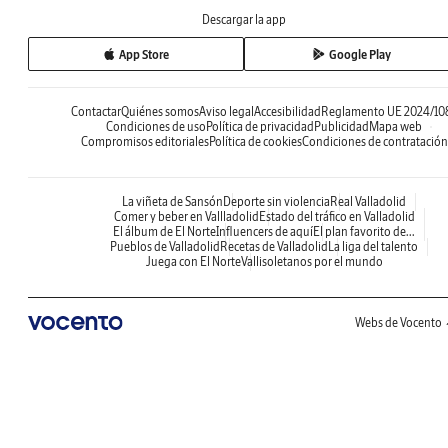
Descargar la app
App Store
Google Play
Contactar
Quiénes somos
Aviso legal
Accesibilidad
Reglamento UE 2024/10
Condiciones de uso
Política de privacidad
Publicidad
Mapa web
Compromisos editoriales
Política de cookies
Condiciones de contratación
La viñeta de Sansón
Deporte sin violencia
Real Valladolid
Comer y beber en Vallladolid
Estado del tráfico en Valladolid
El álbum de El Norte
Influencers de aquí
El plan favorito de...
Pueblos de Valladolid
Recetas de Valladolid
La liga del talento
Juega con El Norte
Vallisoletanos por el mundo
Webs de Vocento