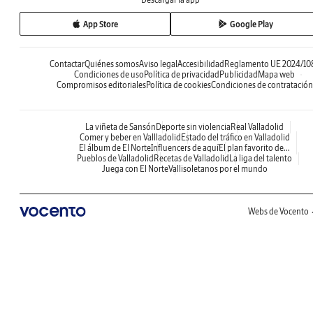
App Store
Google Play
Contactar
Quiénes somos
Aviso legal
Accesibilidad
Reglamento UE 2024/10
Condiciones de uso
Política de privacidad
Publicidad
Mapa web
Compromisos editoriales
Política de cookies
Condiciones de contratación
La viñeta de Sansón
Deporte sin violencia
Real Valladolid
Comer y beber en Vallladolid
Estado del tráfico en Valladolid
El álbum de El Norte
Influencers de aquí
El plan favorito de...
Pueblos de Valladolid
Recetas de Valladolid
La liga del talento
Juega con El Norte
Vallisoletanos por el mundo
Webs de Vocento