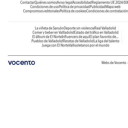
Contactar
Quiénes somos
Aviso legal
Accesibilidad
Reglamento UE 2024/10
Condiciones de uso
Política de privacidad
Publicidad
Mapa web
Compromisos editoriales
Política de cookies
Condiciones de contratación
La viñeta de Sansón
Deporte sin violencia
Real Valladolid
Comer y beber en Vallladolid
Estado del tráfico en Valladolid
El álbum de El Norte
Influencers de aquí
El plan favorito de...
Pueblos de Valladolid
Recetas de Valladolid
La liga del talento
Juega con El Norte
Vallisoletanos por el mundo
Webs de Vocento