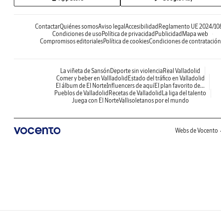
Contactar
Quiénes somos
Aviso legal
Accesibilidad
Reglamento UE 2024/10
Condiciones de uso
Política de privacidad
Publicidad
Mapa web
Compromisos editoriales
Política de cookies
Condiciones de contratación
La viñeta de Sansón
Deporte sin violencia
Real Valladolid
Comer y beber en Vallladolid
Estado del tráfico en Valladolid
El álbum de El Norte
Influencers de aquí
El plan favorito de...
Pueblos de Valladolid
Recetas de Valladolid
La liga del talento
Juega con El Norte
Vallisoletanos por el mundo
Webs de Vocento