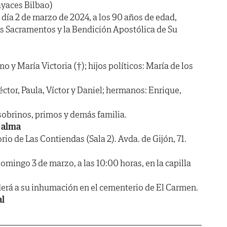
ayaces Bilbao)
l día 2 de marzo de 2024, a los 90 años de edad,
os Sacramentos y la Bendición Apostólica de Su
imo y María Victoria (†); hijos políticos: María de los
Héctor, Paula, Víctor y Daniel; hermanos: Enrique,
sobrinos, primos y demás familia.
 alma
 de Las Contiendas (Sala 2). Avda. de Gijón, 71.
ngo 3 de marzo, a las 10:00 horas, en la capilla
ederá a su inhumación en el cementerio de El Carmen.
al