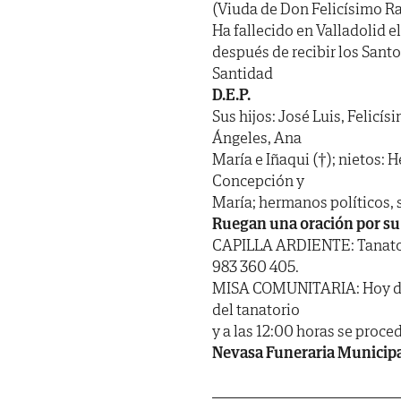
(Viuda de Don Felicísimo R
Ha fallecido en Valladolid e
después de recibir los Sant
Santidad
D.E.P.
Sus hijos: José Luis, Felicís
Ángeles, Ana
María e Iñaqui (†); nietos: 
Concepción y
María; hermanos políticos, 
Ruegan una oración por su
CAPILLA ARDIENTE: Tanatorio
983 360 405.
MISA COMUNITARIA: Hoy domi
del tanatorio
y a las 12:00 horas se proc
Nevasa Funeraria Municip