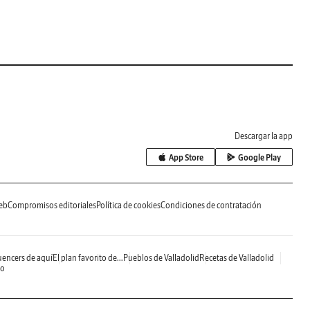
Descargar la app
App Store
Google Play
eb
Compromisos editoriales
Política de cookies
Condiciones de contratación
uencers de aquí
El plan favorito de...
Pueblos de Valladolid
Recetas de Valladolid
do