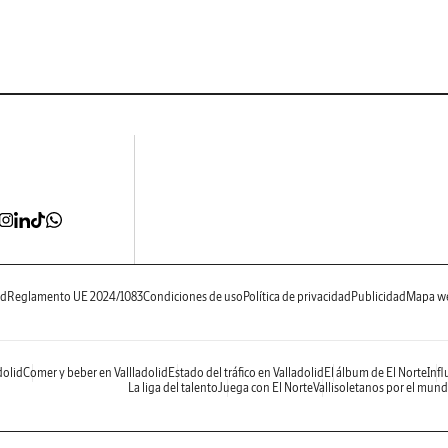
ad
Reglamento UE 2024/1083
Condiciones de uso
Política de privacidad
Publicidad
Mapa w
dolid
Comer y beber en Vallladolid
Estado del tráfico en Valladolid
El álbum de El Norte
Infl
La liga del talento
Juega con El Norte
Vallisoletanos por el mun