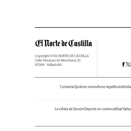
Copyright © EL NORTE DE CASTILLA
Calle Vázquez de Menchaca, 10
47008 - Valladolid
Contactar
Quiénes somos
Aviso legal
Accesibilid
La viñeta de Sansón
Deporte sin violencia
Real Valla