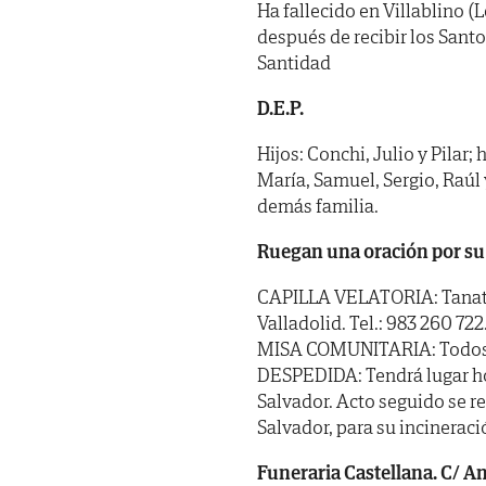
Ha fallecido en Villablino (
después de recibir los Sant
Santidad
D.E.P.
Hijos: Conchi, Julio y Pilar; 
María, Samuel, Sergio, Raúl
demás familia.
Ruegan una oración por su
CAPILLA VELATORIA: Tanator
Valladolid. Tel.: 983 260 722
MISA COMUNITARIA: Todos los
DESPEDIDA: Tendrá lugar hoy 
Salvador. Acto seguido se r
Salvador, para su incineraci
Funeraria Castellana. C/ Ang