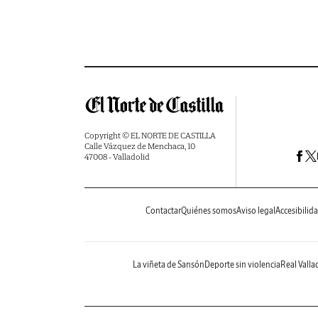
Copyright © EL NORTE DE CASTILLA
Calle Vázquez de Menchaca, 10
47008 - Valladolid
Contactar
Quiénes somos
Aviso legal
Accesibilid
La viñeta de Sansón
Deporte sin violencia
Real Valla