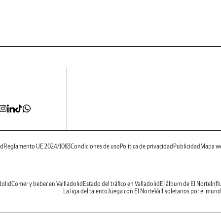
ad
Reglamento UE 2024/1083
Condiciones de uso
Política de privacidad
Publicidad
Mapa w
dolid
Comer y beber en Vallladolid
Estado del tráfico en Valladolid
El álbum de El Norte
Infl
La liga del talento
Juega con El Norte
Vallisoletanos por el mun