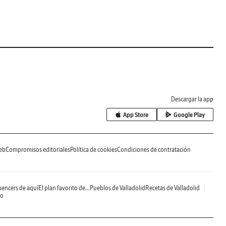
Descargar la app
App Store
Google Play
eb
Compromisos editoriales
Política de cookies
Condiciones de contratación
uencers de aquí
El plan favorito de...
Pueblos de Valladolid
Recetas de Valladolid
do