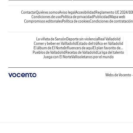
Contactar
Quiénes somos
Aviso legal
Accesibilidad
Reglamento UE 2024/10
Condiciones de uso
Política de privacidad
Publicidad
Mapa web
Compromisos editoriales
Política de cookies
Condiciones de contratación
La viñeta de Sansón
Deporte sin violencia
Real Valladolid
Comer y beber en Vallladolid
Estado del tráfico en Valladolid
El álbum de El Norte
Influencers de aquí
El plan favorito de...
Pueblos de Valladolid
Recetas de Valladolid
La liga del talento
Juega con El Norte
Vallisoletanos por el mundo
Webs de Vocento