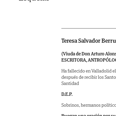
Teresa Salvador Berr
(Viuda de Don Arturo Alons
ESCRITORA, ANTROPÓLO
Ha fallecido en Valladolid e
después de recibir los Sant
Santidad
D.E.P.
Sobrinos, hermanos político
Ruegan una oración por su