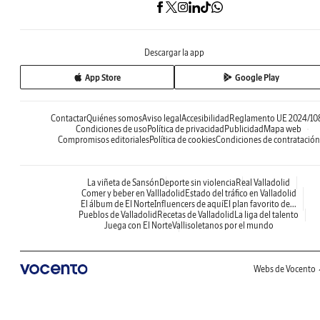
Descargar la app
App Store
Google Play
Contactar
Quiénes somos
Aviso legal
Accesibilidad
Reglamento UE 2024/10
Condiciones de uso
Política de privacidad
Publicidad
Mapa web
Compromisos editoriales
Política de cookies
Condiciones de contratación
La viñeta de Sansón
Deporte sin violencia
Real Valladolid
Comer y beber en Vallladolid
Estado del tráfico en Valladolid
El álbum de El Norte
Influencers de aquí
El plan favorito de...
Pueblos de Valladolid
Recetas de Valladolid
La liga del talento
Juega con El Norte
Vallisoletanos por el mundo
Webs de Vocento