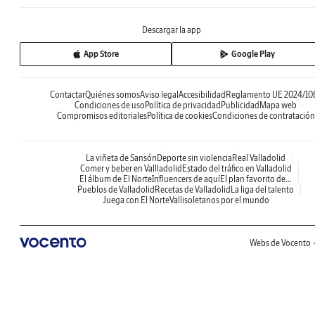
Descargar la app
App Store
Google Play
Contactar
Quiénes somos
Aviso legal
Accesibilidad
Reglamento UE 2024/10
Condiciones de uso
Política de privacidad
Publicidad
Mapa web
Compromisos editoriales
Política de cookies
Condiciones de contratación
La viñeta de Sansón
Deporte sin violencia
Real Valladolid
Comer y beber en Vallladolid
Estado del tráfico en Valladolid
El álbum de El Norte
Influencers de aquí
El plan favorito de...
Pueblos de Valladolid
Recetas de Valladolid
La liga del talento
Juega con El Norte
Vallisoletanos por el mundo
Webs de Vocento