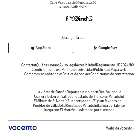
Calle Vázquez de Menchaca, 10
47008 - Valladolid
Descargar la app
App Store
Google Play
Contactar
Quiénes somos
Aviso legal
Accesibilidad
Reglamento UE 2024/10
Condiciones de uso
Política de privacidad
Publicidad
Mapa web
Compromisos editoriales
Política de cookies
Condiciones de contratación
La viñeta de Sansón
Deporte sin violencia
Real Valladolid
Comer y beber en Vallladolid
Estado del tráfico en Valladolid
El álbum de El Norte
Influencers de aquí
El plan favorito de...
Pueblos de Valladolid
Recetas de Valladolid
La liga del talento
Juega con El Norte
Vallisoletanos por el mundo
Webs de Vocento