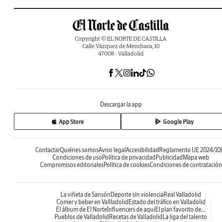
Copyright © EL NORTE DE CASTILLA
Calle Vázquez de Menchaca, 10
47008 - Valladolid
Descargar la app
App Store
Google Play
Contactar
Quiénes somos
Aviso legal
Accesibilidad
Reglamento UE 2024/10
Condiciones de uso
Política de privacidad
Publicidad
Mapa web
Compromisos editoriales
Política de cookies
Condiciones de contratación
La viñeta de Sansón
Deporte sin violencia
Real Valladolid
Comer y beber en Vallladolid
Estado del tráfico en Valladolid
El álbum de El Norte
Influencers de aquí
El plan favorito de...
Pueblos de Valladolid
Recetas de Valladolid
La liga del talento