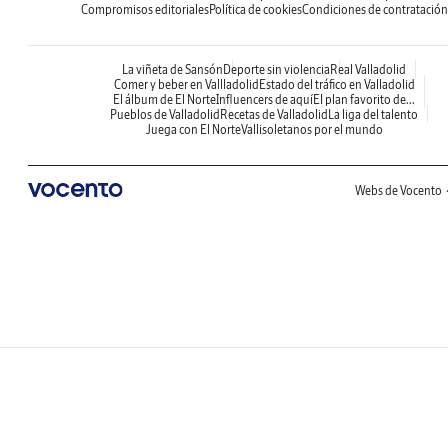
Compromisos editoriales
Política de cookies
Condiciones de contratación
La viñeta de Sansón
Deporte sin violencia
Real Valladolid
Comer y beber en Vallladolid
Estado del tráfico en Valladolid
El álbum de El Norte
Influencers de aquí
El plan favorito de...
Pueblos de Valladolid
Recetas de Valladolid
La liga del talento
Juega con El Norte
Vallisoletanos por el mundo
Webs de Vocento