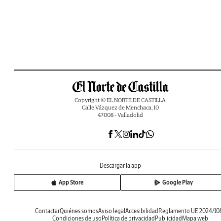
Copyright © EL NORTE DE CASTILLA
Calle Vázquez de Menchaca, 10
47008 - Valladolid
Descargar la app
App Store
Google Play
Contactar
Quiénes somos
Aviso legal
Accesibilidad
Reglamento UE 2024/10
Condiciones de uso
Política de privacidad
Publicidad
Mapa web