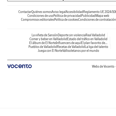
Contactar
Quiénes somos
Aviso legal
Accesibilidad
Reglamento UE 2024/10
Condiciones de uso
Política de privacidad
Publicidad
Mapa web
Compromisos editoriales
Política de cookies
Condiciones de contratación
La viñeta de Sansón
Deporte sin violencia
Real Valladolid
Comer y beber en Vallladolid
Estado del tráfico en Valladolid
El álbum de El Norte
Influencers de aquí
El plan favorito de...
Pueblos de Valladolid
Recetas de Valladolid
La liga del talento
Juega con El Norte
Vallisoletanos por el mundo
Webs de Vocento