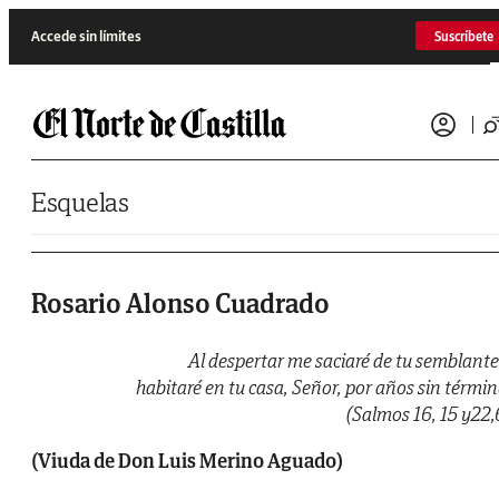
Saltar al contenido
Accede sin límites
Suscríbete
Esquelas
Rosario Alonso Cuadrado
Al despertar me saciaré de tu semblante
habitaré en tu casa, Señor, por años sin términ
(Salmos 16, 15 y22,
​(Viuda de Don Luis Merino Aguado)