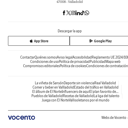
47008 - Valladolid
Descargar la app
App Store
Google Play
Contactar
Quiénes somos
Aviso legal
Accesibilidad
Reglamento UE 2024/10
Condiciones de uso
Política de privacidad
Publicidad
Mapa web
Compromisos editoriales
Política de cookies
Condiciones de contratación
La viñeta de Sansón
Deporte sin violencia
Real Valladolid
Comer y beber en Vallladolid
Estado del tráfico en Valladolid
El álbum de El Norte
Influencers de aquí
El plan favorito de...
Pueblos de Valladolid
Recetas de Valladolid
La liga del talento
Juega con El Norte
Vallisoletanos por el mundo
Webs de Vocento