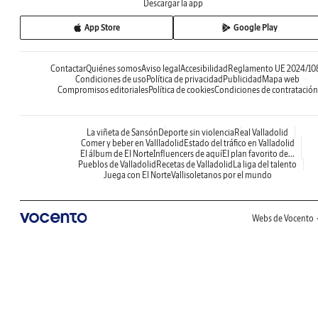
Descargar la app
App Store
Google Play
Contactar
Quiénes somos
Aviso legal
Accesibilidad
Reglamento UE 2024/10
Condiciones de uso
Política de privacidad
Publicidad
Mapa web
Compromisos editoriales
Política de cookies
Condiciones de contratación
La viñeta de Sansón
Deporte sin violencia
Real Valladolid
Comer y beber en Vallladolid
Estado del tráfico en Valladolid
El álbum de El Norte
Influencers de aquí
El plan favorito de...
Pueblos de Valladolid
Recetas de Valladolid
La liga del talento
Juega con El Norte
Vallisoletanos por el mundo
Webs de Vocento