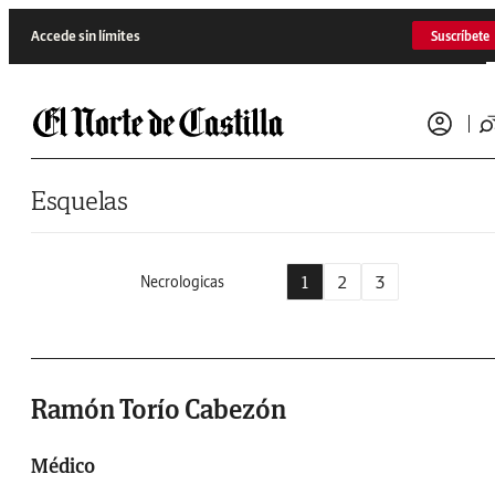
Saltar al contenido
Accede sin límites
Suscríbete
Esquelas
1
2
3
Necrologicas
Ramón Torío Cabezón
Médico