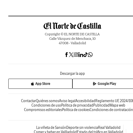
Copyright © EL NORTE DE CASTILLA
Calle Vázquez de Menchaca, 10
47008 - Valladolid
Descargar la app
App Store
Google Play
Contactar
Quiénes somos
Aviso legal
Accesibilidad
Reglamento UE 2024/10
Condiciones de uso
Política de privacidad
Publicidad
Mapa web
Compromisos editoriales
Política de cookies
Condiciones de contratación
La viñeta de Sansón
Deporte sin violencia
Real Valladolid
Comer y beber en Vallladolid
Estado del tráfico en Valladolid