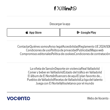
Descargar la app
App Store
Google Play
Contactar
Quiénes somos
Aviso legal
Accesibilidad
Reglamento UE 2024/10
Condiciones de uso
Política de privacidad
Publicidad
Mapa web
Compromisos editoriales
Política de cookies
Condiciones de contratación
La viñeta de Sansón
Deporte sin violencia
Real Valladolid
Comer y beber en Vallladolid
Estado del tráfico en Valladolid
El álbum de El Norte
Influencers de aquí
El plan favorito de...
Pueblos de Valladolid
Recetas de Valladolid
La liga del talento
Juega con El Norte
Vallisoletanos por el mundo
Webs de Vocento