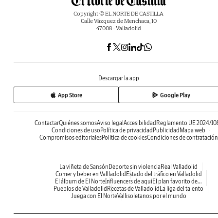
Copyright © EL NORTE DE CASTILLA
Calle Vázquez de Menchaca, 10
47008 - Valladolid
Descargar la app
App Store
Google Play
Contactar
Quiénes somos
Aviso legal
Accesibilidad
Reglamento UE 2024/10
Condiciones de uso
Política de privacidad
Publicidad
Mapa web
Compromisos editoriales
Política de cookies
Condiciones de contratación
La viñeta de Sansón
Deporte sin violencia
Real Valladolid
Comer y beber en Vallladolid
Estado del tráfico en Valladolid
El álbum de El Norte
Influencers de aquí
El plan favorito de...
Pueblos de Valladolid
Recetas de Valladolid
La liga del talento
Juega con El Norte
Vallisoletanos por el mundo