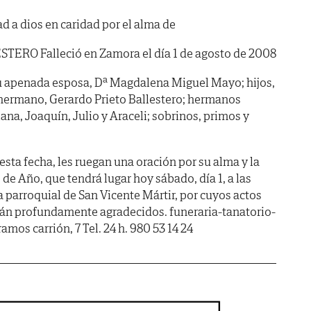
a dios en caridad por el alma de
ERO Falleció en Zamora el día 1 de agosto de 2008
apenada esposa, Dª Magdalena Miguel Mayo; hijos,
 hermano, Gerardo Prieto Ballestero; hermanos
ana, Joaquín, Julio y Araceli; sobrinos, primos y
esta fecha, les ruegan una oración por su alma y la
 de Año, que tendrá lugar hoy sábado, día 1, a las
ia parroquial de San Vicente Mártir, por cuyos actos
virán profundamente agradecidos. funeraria-tanatorio-
ramos carrión, 7 Tel. 24 h. 980 53 14 24