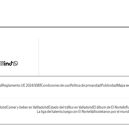
ad
Reglamento UE 2024/1083
Condiciones de uso
Política de privacidad
Publicidad
Mapa w
dolid
Comer y beber en Vallladolid
Estado del tráfico en Valladolid
El álbum de El Norte
Infl
La liga del talento
Juega con El Norte
Vallisoletanos por el mun