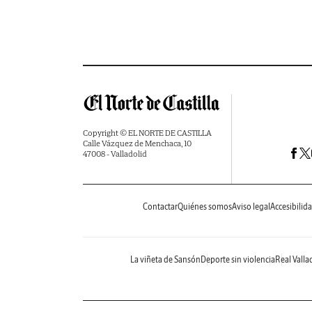
Copyright © EL NORTE DE CASTILLA
Calle Vázquez de Menchaca, 10
47008 - Valladolid
Contactar
Quiénes somos
Aviso legal
Accesibilid
La viñeta de Sansón
Deporte sin violencia
Real Valla