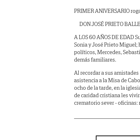
PRIMER ANIVERSARIO rogad 
DON JOSÉ PRIETO BALLEST
A LOS 60 AÑOS DE EDAD Su 
Sonia y José Prieto Miguel;
políticos, Mercedes, Sebasti
demás familiares.
Al recordar a sus amistades 
asistencia a la Misa de Cabo
ocho de la tarde, en la igles
de caridad cristiana les vi
crematorio sever - oficinas: 