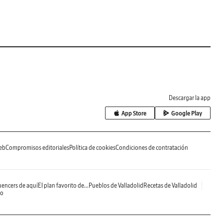
Descargar la app
App Store
Google Play
eb
Compromisos editoriales
Política de cookies
Condiciones de contratación
uencers de aquí
El plan favorito de...
Pueblos de Valladolid
Recetas de Valladolid
do