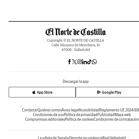
Copyright © EL NORTE DE CASTILLA
Calle Vázquez de Menchaca, 10
47008 - Valladolid
Descargar la app
App Store
Google Play
Contactar
Quiénes somos
Aviso legal
Accesibilidad
Reglamento UE 2024/10
Condiciones de uso
Política de privacidad
Publicidad
Mapa web
Compromisos editoriales
Política de cookies
Condiciones de contratación
La viñeta de Sansón
Deporte sin violencia
Real Valladolid