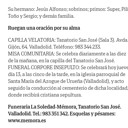
Su hermano: Jesús Alfonso; sobrinos; primos: Super, Pili
Toño y Sergio; y demás familia.
Ruegan una oración por su alma
CAPILLA VELATORIA: Tanatorio San José (Sala 3). Avda
Gijón, 64. Valladolid. Teléfono: 983 344 233.
MISA COMUNITARIA: Se celebra diariamente a las diez
de la mañana, en la capilla del Tanatorio San José.
FUNERAL CORPORE INSEPULTO: Se celebrará hoy juev
día 13, a las cinco de la tarde, en la iglesia parroquial de
Santa María del Azogue de Urueña (Valladolid), y acto
seguido la conducción al cementerio de dicha localidad
donde recibirá cristiana sepultura.
Funeraria La Soledad-Mémora, Tanatorio San José.
Valladolid. Tel.: 983 351 342. Esquelas y pésames:
www.memora.es