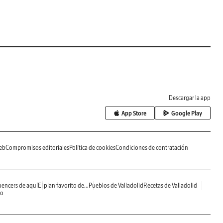
Descargar la app
App Store
Google Play
eb
Compromisos editoriales
Política de cookies
Condiciones de contratación
uencers de aquí
El plan favorito de...
Pueblos de Valladolid
Recetas de Valladolid
do