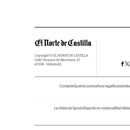
Copyright © EL NORTE DE CASTILLA
Calle Vázquez de Menchaca, 10
47008 - Valladolid
Contactar
Quiénes somos
Aviso legal
Accesibilid
La viñeta de Sansón
Deporte sin violencia
Real Valla