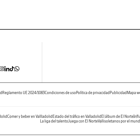
ad
Reglamento UE 2024/1083
Condiciones de uso
Política de privacidad
Publicidad
Mapa w
dolid
Comer y beber en Vallladolid
Estado del tráfico en Valladolid
El álbum de El Norte
Infl
La liga del talento
Juega con El Norte
Vallisoletanos por el mun