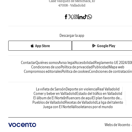
Calle Vázquez de Menchaca, 10
47008 - Valladolid
Descargar la app
App Store
Google Play
Contactar
Quiénes somos
Aviso legal
Accesibilidad
Reglamento UE 2024/10
Condiciones de uso
Política de privacidad
Publicidad
Mapa web
Compromisos editoriales
Política de cookies
Condiciones de contratación
La viñeta de Sansón
Deporte sin violencia
Real Valladolid
Comer y beber en Vallladolid
Estado del tráfico en Valladolid
El álbum de El Norte
Influencers de aquí
El plan favorito de...
Pueblos de Valladolid
Recetas de Valladolid
La liga del talento
Juega con El Norte
Vallisoletanos por el mundo
Webs de Vocento