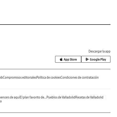
Descargar la app
App Store
Google Play
eb
Compromisos editoriales
Política de cookies
Condiciones de contratación
uencers de aquí
El plan favorito de...
Pueblos de Valladolid
Recetas de Valladolid
do