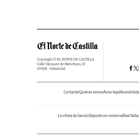
Copyright © EL NORTE DE CASTILLA
Calle Vázquez de Menchaca, 10
47008 - Valladolid
Contactar
Quiénes somos
Aviso legal
Accesibilid
La viñeta de Sansón
Deporte sin violencia
Real Valla