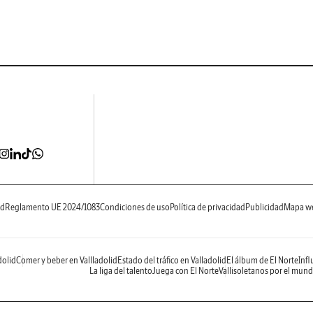
ad
Reglamento UE 2024/1083
Condiciones de uso
Política de privacidad
Publicidad
Mapa w
dolid
Comer y beber en Vallladolid
Estado del tráfico en Valladolid
El álbum de El Norte
Infl
La liga del talento
Juega con El Norte
Vallisoletanos por el mun