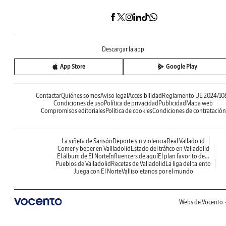
Descargar la app
App Store
Google Play
Contactar
Quiénes somos
Aviso legal
Accesibilidad
Reglamento UE 2024/10
Condiciones de uso
Política de privacidad
Publicidad
Mapa web
Compromisos editoriales
Política de cookies
Condiciones de contratación
La viñeta de Sansón
Deporte sin violencia
Real Valladolid
Comer y beber en Vallladolid
Estado del tráfico en Valladolid
El álbum de El Norte
Influencers de aquí
El plan favorito de...
Pueblos de Valladolid
Recetas de Valladolid
La liga del talento
Juega con El Norte
Vallisoletanos por el mundo
Webs de Vocento