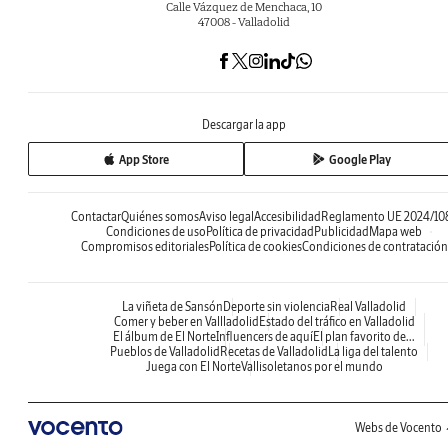
Calle Vázquez de Menchaca, 10
47008 - Valladolid
Descargar la app
App Store
Google Play
Contactar
Quiénes somos
Aviso legal
Accesibilidad
Reglamento UE 2024/10
Condiciones de uso
Política de privacidad
Publicidad
Mapa web
Compromisos editoriales
Política de cookies
Condiciones de contratación
La viñeta de Sansón
Deporte sin violencia
Real Valladolid
Comer y beber en Vallladolid
Estado del tráfico en Valladolid
El álbum de El Norte
Influencers de aquí
El plan favorito de...
Pueblos de Valladolid
Recetas de Valladolid
La liga del talento
Juega con El Norte
Vallisoletanos por el mundo
Webs de Vocento