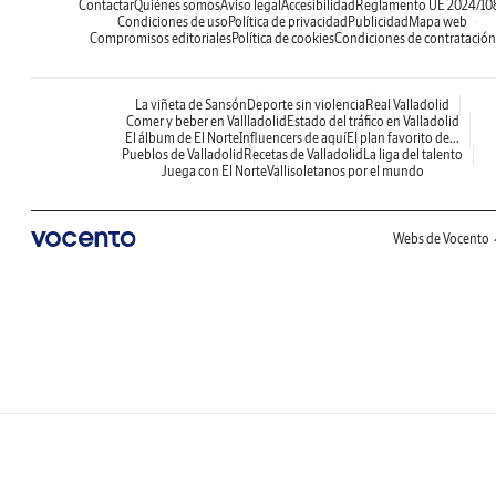
Contactar
Quiénes somos
Aviso legal
Accesibilidad
Reglamento UE 2024/10
Condiciones de uso
Política de privacidad
Publicidad
Mapa web
Compromisos editoriales
Política de cookies
Condiciones de contratación
La viñeta de Sansón
Deporte sin violencia
Real Valladolid
Comer y beber en Vallladolid
Estado del tráfico en Valladolid
El álbum de El Norte
Influencers de aquí
El plan favorito de...
Pueblos de Valladolid
Recetas de Valladolid
La liga del talento
Juega con El Norte
Vallisoletanos por el mundo
Webs de Vocento