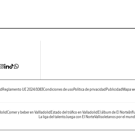
ad
Reglamento UE 2024/1083
Condiciones de uso
Política de privacidad
Publicidad
Mapa w
dolid
Comer y beber en Vallladolid
Estado del tráfico en Valladolid
El álbum de El Norte
Infl
La liga del talento
Juega con El Norte
Vallisoletanos por el mun