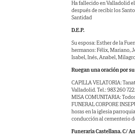
Ha fallecido en Valladolid el
después de recibir los Sant
Santidad
D.E.P.
Su esposa: Esther de la Fuen
hermanos: Félix, Mariano, Je
Isabel, Inés, Anabel, Milagr
Ruegan una oración por su
CAPILLA VELATORIA: Tanator
Valladolid. Tel.: 983 260 722
MISA COMUNITARIA: Todos los
FUNERAL CORPORE INSEPULTO:
horas en la iglesia parroqui
conducción al cementerio de
Funeraria Castellana. C/ Ang