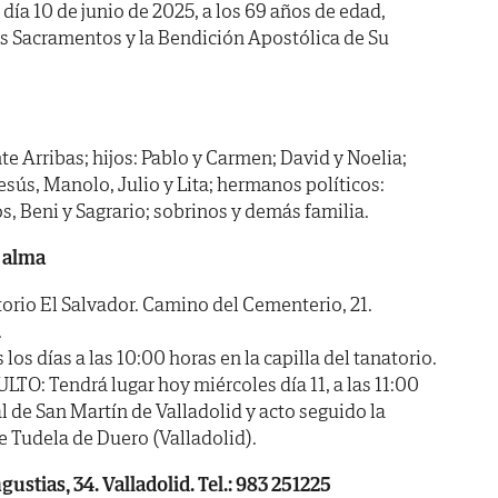
 día 10 de junio de 2025, a los 69 años de edad,
os Sacramentos y la Bendición Apostólica de Su
te Arribas; hijos: Pablo y Carmen; David y Noelia;
sús, Manolo, Julio y Lita; hermanos políticos:
os, Beni y Sagrario; sobrinos y demás familia.
 alma
io El Salvador. Camino del Cementerio, 21.
.
 días a las 10:00 horas en la capilla del tanatorio.
 Tendrá lugar hoy miércoles día 11, a las 11:00
al de San Martín de Valladolid y acto seguido la
 Tudela de Duero (Valladolid).
ustias, 34. Valladolid. Tel.: 983 251225