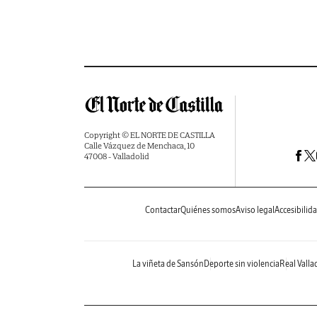
Copyright © EL NORTE DE CASTILLA
Calle Vázquez de Menchaca, 10
47008 - Valladolid
Contactar
Quiénes somos
Aviso legal
Accesibilid
La viñeta de Sansón
Deporte sin violencia
Real Valla