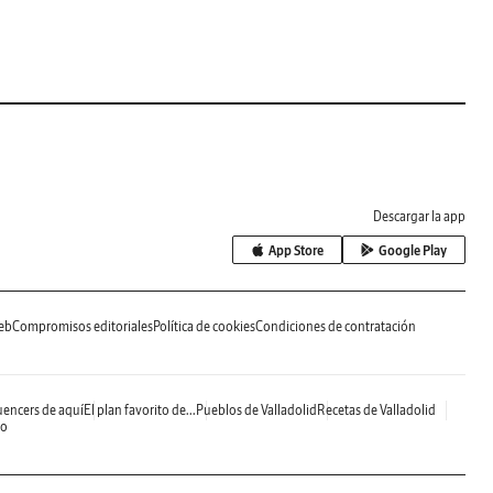
Descargar la app
App Store
Google Play
eb
Compromisos editoriales
Política de cookies
Condiciones de contratación
uencers de aquí
El plan favorito de...
Pueblos de Valladolid
Recetas de Valladolid
do