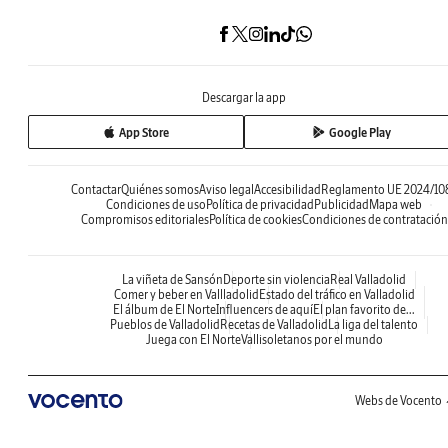
Descargar la app
App Store
Google Play
Contactar
Quiénes somos
Aviso legal
Accesibilidad
Reglamento UE 2024/10
Condiciones de uso
Política de privacidad
Publicidad
Mapa web
Compromisos editoriales
Política de cookies
Condiciones de contratación
La viñeta de Sansón
Deporte sin violencia
Real Valladolid
Comer y beber en Vallladolid
Estado del tráfico en Valladolid
El álbum de El Norte
Influencers de aquí
El plan favorito de...
Pueblos de Valladolid
Recetas de Valladolid
La liga del talento
Juega con El Norte
Vallisoletanos por el mundo
Webs de Vocento