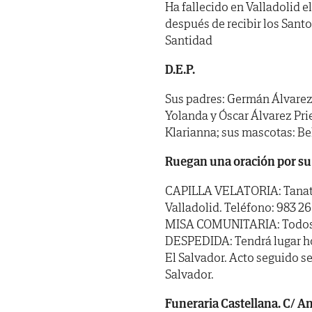
Ha fallecido en Valladolid e
después de recibir los Sant
Santidad
D.E.P.
Sus padres: Germán Álvarez 
Yolanda y Óscar Álvarez Prie
Klarianna; sus mascotas: Bell
Ruegan una oración por su
CAPILLA VELATORIA: Tanator
Valladolid. Teléfono: 983 26
MISA COMUNITARIA: Todos los
DESPEDIDA: Tendrá lugar hoy 
El Salvador. Acto seguido s
Salvador.
Funeraria Castellana. C/ Ang