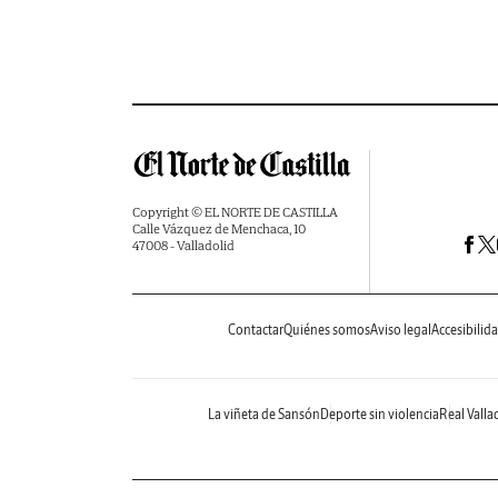
Copyright © EL NORTE DE CASTILLA
Calle Vázquez de Menchaca, 10
47008 - Valladolid
Contactar
Quiénes somos
Aviso legal
Accesibilid
La viñeta de Sansón
Deporte sin violencia
Real Valla