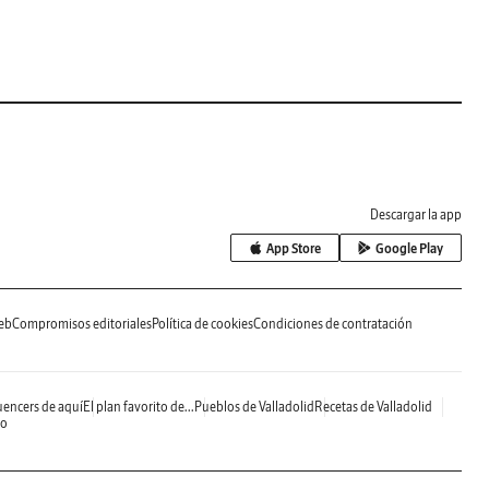
Descargar la app
App Store
Google Play
eb
Compromisos editoriales
Política de cookies
Condiciones de contratación
uencers de aquí
El plan favorito de...
Pueblos de Valladolid
Recetas de Valladolid
do