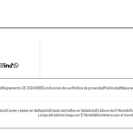
ad
Reglamento UE 2024/1083
Condiciones de uso
Política de privacidad
Publicidad
Mapa w
dolid
Comer y beber en Vallladolid
Estado del tráfico en Valladolid
El álbum de El Norte
Infl
La liga del talento
Juega con El Norte
Vallisoletanos por el mun