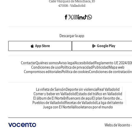
Calle Vázquez de Menchaca, 10
47008 - Valladolid
Descargar la app
App Store
Google Play
Contactar
Quiénes somos
Aviso legal
Accesibilidad
Reglamento UE 2024/10
Condiciones de uso
Política de privacidad
Publicidad
Mapa web
Compromisos editoriales
Política de cookies
Condiciones de contratación
La viñeta de Sansón
Deporte sin violencia
Real Valladolid
Comer y beber en Vallladolid
Estado del tráfico en Valladolid
El álbum de El Norte
Influencers de aquí
El plan favorito de...
Pueblos de Valladolid
Recetas de Valladolid
La liga del talento
Juega con El Norte
Vallisoletanos por el mundo
Webs de Vocento