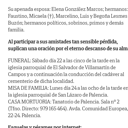
Su apenada esposa: Elena González Marcos; hermanos:
Faustino, Micaela (†), Marcelino, Luis y Begoña Lesmes
Buzón; hermanos políticos, sobrinos, primos y demás
familia.
Al participar a sus amistades tan sensible pérdida,
suplican una oración por el eterno descanso de su alm
FUNERAL: Sábado día 22 a las cinco de la tarde en la
iglesia parroquial de El Salvador de Villamartín de
Campos y a continuación la conducción del cadáver al
cementerio de dicha localidad.
MISA DE FAMILIA: Lunes día 24 a las ocho de la tarde e
la iglesia parroquial de San Lázaro de Palencia.
CASA MORTUORIA: Tanatorio de Palencia. Sala nº 2
(Tfno. Directo: 979 165 464). Avda. Comunidad Europea
22-24. Palencia.
Esquelas y pésames por internet: