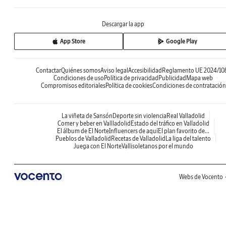
Descargar la app
App Store
Google Play
Contactar
Quiénes somos
Aviso legal
Accesibilidad
Reglamento UE 2024/10
Condiciones de uso
Política de privacidad
Publicidad
Mapa web
Compromisos editoriales
Política de cookies
Condiciones de contratación
La viñeta de Sansón
Deporte sin violencia
Real Valladolid
Comer y beber en Vallladolid
Estado del tráfico en Valladolid
El álbum de El Norte
Influencers de aquí
El plan favorito de...
Pueblos de Valladolid
Recetas de Valladolid
La liga del talento
Juega con El Norte
Vallisoletanos por el mundo
Webs de Vocento