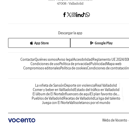
47008 - Valladolid
Descargar la app
App Store
Google Play
Contactar
Quiénes somos
Aviso legal
Accesibilidad
Reglamento UE 2024/10
Condiciones de uso
Política de privacidad
Publicidad
Mapa web
Compromisos editoriales
Política de cookies
Condiciones de contratación
La viñeta de Sansón
Deporte sin violencia
Real Valladolid
Comer y beber en Vallladolid
Estado del tráfico en Valladolid
El álbum de El Norte
Influencers de aquí
El plan favorito de...
Pueblos de Valladolid
Recetas de Valladolid
La liga del talento
Juega con El Norte
Vallisoletanos por el mundo
Webs de Vocento