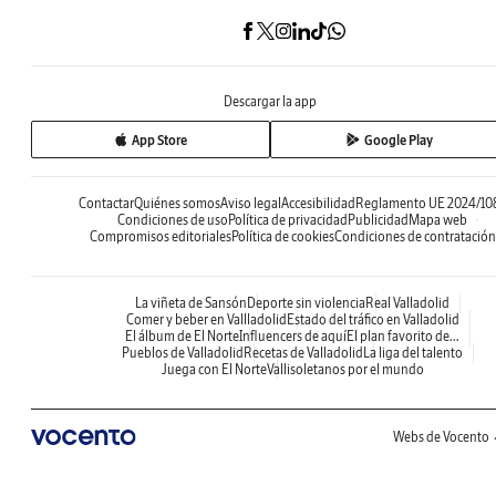
Descargar la app
App Store
Google Play
Contactar
Quiénes somos
Aviso legal
Accesibilidad
Reglamento UE 2024/10
Condiciones de uso
Política de privacidad
Publicidad
Mapa web
Compromisos editoriales
Política de cookies
Condiciones de contratación
La viñeta de Sansón
Deporte sin violencia
Real Valladolid
Comer y beber en Vallladolid
Estado del tráfico en Valladolid
El álbum de El Norte
Influencers de aquí
El plan favorito de...
Pueblos de Valladolid
Recetas de Valladolid
La liga del talento
Juega con El Norte
Vallisoletanos por el mundo
Webs de Vocento