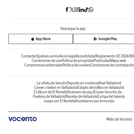
Descargar la app
App Store
Google Play
Contactar
Quiénes somos
Aviso legal
Accesibilidad
Reglamento UE 2024/10
Condiciones de uso
Política de privacidad
Publicidad
Mapa web
Compromisos editoriales
Política de cookies
Condiciones de contratación
La viñeta de Sansón
Deporte sin violencia
Real Valladolid
Comer y beber en Vallladolid
Estado del tráfico en Valladolid
El álbum de El Norte
Influencers de aquí
El plan favorito de...
Pueblos de Valladolid
Recetas de Valladolid
La liga del talento
Juega con El Norte
Vallisoletanos por el mundo
Webs de Vocento