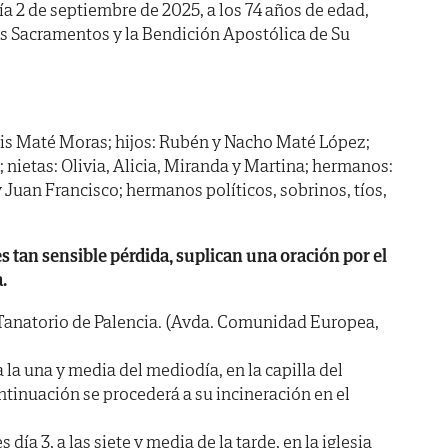
día 2 de septiembre de 2025, a los 74 años de edad,
os Sacramentos y la Bendición Apostólica de Su
is Maté Moras; hijos: Rubén y Nacho Maté López;
z; nietas: Olivia, Alicia, Miranda y Martina; hermanos:
y Juan Francisco; hermanos políticos, sobrinos, tíos,
es tan sensible pérdida, suplican una oración por el
.
anatorio de Palencia. (Avda. Comunidad Europea,
la una y media del mediodía, en la capilla del
ntinuación se procederá a su incineración en el
ía 3, a las siete y media de la tarde, en la iglesia