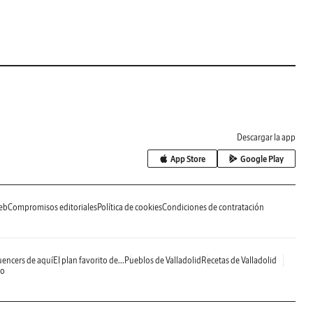
Descargar la app
App Store
Google Play
eb
Compromisos editoriales
Política de cookies
Condiciones de contratación
uencers de aquí
El plan favorito de...
Pueblos de Valladolid
Recetas de Valladolid
do