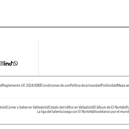
ad
Reglamento UE 2024/1083
Condiciones de uso
Política de privacidad
Publicidad
Mapa w
dolid
Comer y beber en Vallladolid
Estado del tráfico en Valladolid
El álbum de El Norte
Infl
La liga del talento
Juega con El Norte
Vallisoletanos por el mun