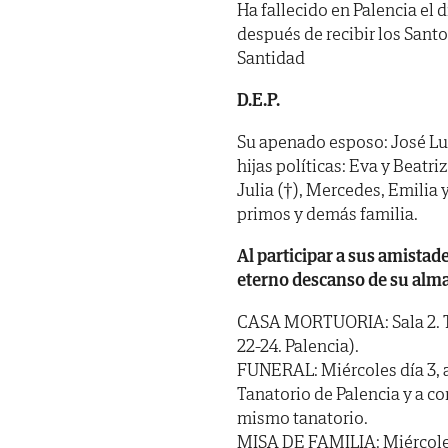
Ha fallecido en Palencia el 
después de recibir los Sant
Santidad
D.E.P.
Su apenado esposo: José Lu
hijas políticas: Eva y Beatri
Julia (†), Mercedes, Emilia 
primos y demás familia.
Al participar a sus amistad
eterno descanso de su alma
CASA MORTUORIA: Sala 2. T
22-24. Palencia).
FUNERAL: Miércoles día 3, a 
Tanatorio de Palencia y a co
mismo tanatorio.
MISA DE FAMILIA: Miércoles d