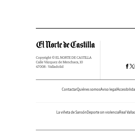
Copyright © EL NORTE DE CASTILLA
Calle Vázquez de Menchaca, 10
47008 - Valladolid
Contactar
Quiénes somos
Aviso legal
Accesibilid
La viñeta de Sansón
Deporte sin violencia
Real Valla