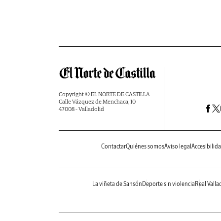
Copyright © EL NORTE DE CASTILLA
Calle Vázquez de Menchaca, 10
47008 - Valladolid
Contactar
Quiénes somos
Aviso legal
Accesibilid
La viñeta de Sansón
Deporte sin violencia
Real Valla