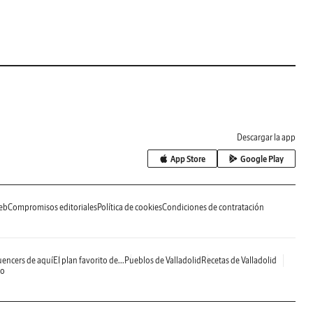
Descargar la app
App Store
Google Play
eb
Compromisos editoriales
Política de cookies
Condiciones de contratación
uencers de aquí
El plan favorito de...
Pueblos de Valladolid
Recetas de Valladolid
do