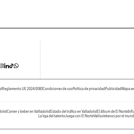
ad
Reglamento UE 2024/1083
Condiciones de uso
Política de privacidad
Publicidad
Mapa w
dolid
Comer y beber en Vallladolid
Estado del tráfico en Valladolid
El álbum de El Norte
Infl
La liga del talento
Juega con El Norte
Vallisoletanos por el mun