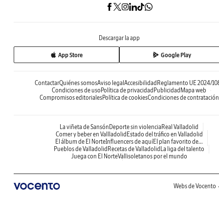
Descargar la app
App Store
Google Play
Contactar
Quiénes somos
Aviso legal
Accesibilidad
Reglamento UE 2024/10
Condiciones de uso
Política de privacidad
Publicidad
Mapa web
Compromisos editoriales
Política de cookies
Condiciones de contratación
La viñeta de Sansón
Deporte sin violencia
Real Valladolid
Comer y beber en Vallladolid
Estado del tráfico en Valladolid
El álbum de El Norte
Influencers de aquí
El plan favorito de...
Pueblos de Valladolid
Recetas de Valladolid
La liga del talento
Juega con El Norte
Vallisoletanos por el mundo
Webs de Vocento