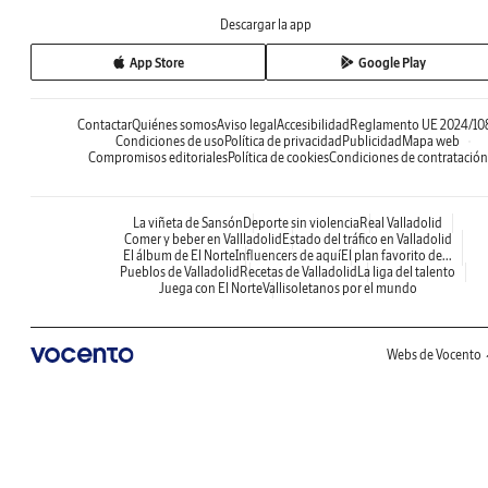
Descargar la app
App Store
Google Play
Contactar
Quiénes somos
Aviso legal
Accesibilidad
Reglamento UE 2024/10
Condiciones de uso
Política de privacidad
Publicidad
Mapa web
Compromisos editoriales
Política de cookies
Condiciones de contratación
La viñeta de Sansón
Deporte sin violencia
Real Valladolid
Comer y beber en Vallladolid
Estado del tráfico en Valladolid
El álbum de El Norte
Influencers de aquí
El plan favorito de...
Pueblos de Valladolid
Recetas de Valladolid
La liga del talento
Juega con El Norte
Vallisoletanos por el mundo
Webs de Vocento