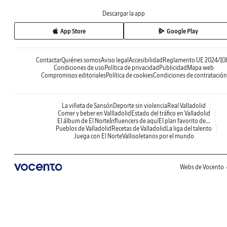
Descargar la app
App Store
Google Play
Contactar
Quiénes somos
Aviso legal
Accesibilidad
Reglamento UE 2024/10
Condiciones de uso
Política de privacidad
Publicidad
Mapa web
Compromisos editoriales
Política de cookies
Condiciones de contratación
La viñeta de Sansón
Deporte sin violencia
Real Valladolid
Comer y beber en Vallladolid
Estado del tráfico en Valladolid
El álbum de El Norte
Influencers de aquí
El plan favorito de...
Pueblos de Valladolid
Recetas de Valladolid
La liga del talento
Juega con El Norte
Vallisoletanos por el mundo
Webs de Vocento