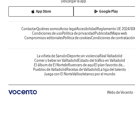
Descargar la app
App Store
Google Play
Contactar
Quiénes somos
Aviso legal
Accesibilidad
Reglamento UE 2024/10
Condiciones de uso
Política de privacidad
Publicidad
Mapa web
Compromisos editoriales
Política de cookies
Condiciones de contratación
La viñeta de Sansón
Deporte sin violencia
Real Valladolid
Comer y beber en Vallladolid
Estado del tráfico en Valladolid
El álbum de El Norte
Influencers de aquí
El plan favorito de...
Pueblos de Valladolid
Recetas de Valladolid
La liga del talento
Juega con El Norte
Vallisoletanos por el mundo
Webs de Vocento