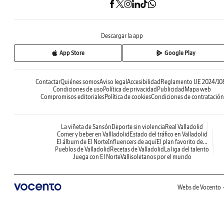
Descargar la app
App Store
Google Play
Contactar
Quiénes somos
Aviso legal
Accesibilidad
Reglamento UE 2024/10
Condiciones de uso
Política de privacidad
Publicidad
Mapa web
Compromisos editoriales
Política de cookies
Condiciones de contratación
La viñeta de Sansón
Deporte sin violencia
Real Valladolid
Comer y beber en Vallladolid
Estado del tráfico en Valladolid
El álbum de El Norte
Influencers de aquí
El plan favorito de...
Pueblos de Valladolid
Recetas de Valladolid
La liga del talento
Juega con El Norte
Vallisoletanos por el mundo
Webs de Vocento