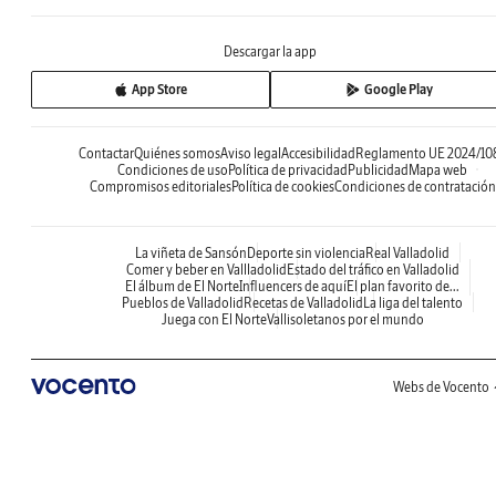
Descargar la app
App Store
Google Play
Contactar
Quiénes somos
Aviso legal
Accesibilidad
Reglamento UE 2024/10
Condiciones de uso
Política de privacidad
Publicidad
Mapa web
Compromisos editoriales
Política de cookies
Condiciones de contratación
La viñeta de Sansón
Deporte sin violencia
Real Valladolid
Comer y beber en Vallladolid
Estado del tráfico en Valladolid
El álbum de El Norte
Influencers de aquí
El plan favorito de...
Pueblos de Valladolid
Recetas de Valladolid
La liga del talento
Juega con El Norte
Vallisoletanos por el mundo
Webs de Vocento